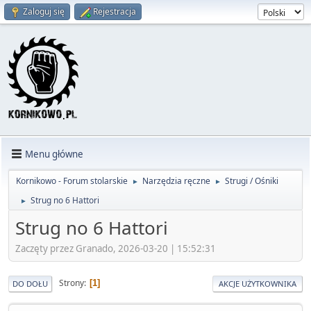
Zaloguj się
Rejestracja
Menu główne
Kornikowo - Forum stolarskie
Narzędzia ręczne
Strugi / Ośniki
►
►
Strug no 6 Hattori
►
Strug no 6 Hattori
Zaczęty przez Granado, 2026-03-20 | 15:52:31
Strony
1
DO DOŁU
AKCJE UŻYTKOWNIKA