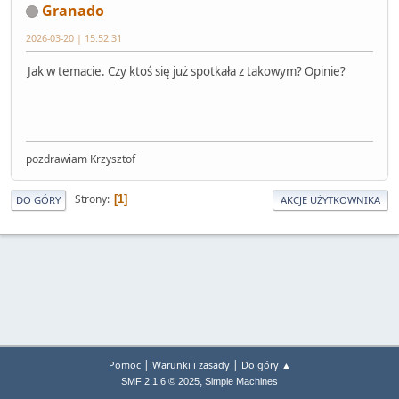
Granado
2026-03-20 | 15:52:31
Jak w temacie. Czy ktoś się już spotkała z takowym? Opinie?
pozdrawiam Krzysztof
Strony
1
DO GÓRY
AKCJE UŻYTKOWNIKA
|
|
Pomoc
Warunki i zasady
Do góry ▲
,
SMF 2.1.6 © 2025
Simple Machines