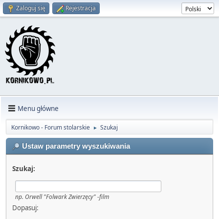
Zaloguj się
Rejestracja
Menu główne
Kornikowo - Forum stolarskie
Szukaj
►
Ustaw parametry wyszukiwania
Szukaj:
np.
Orwell "Folwark Zwierzęcy" -film
Dopasuj: