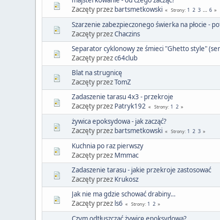
Zaczęty przez
bartsmetkowski
1
2
3
...
6
Strony
Szarzenie zabezpieczonego świerka na płocie - p
Zaczęty przez
Chaczins
Separator cyklonowy ze śmieci "Ghetto style" (ser
Zaczęty przez
c64club
Blat na strugnicę
Zaczęty przez
TomZ
Zadaszenie tarasu 4x3 - przekroje
Zaczęty przez
Patryk192
1
2
Strony
żywica epoksydowa - jak zacząć?
Zaczęty przez
bartsmetkowski
1
2
3
Strony
Kuchnia po raz pierwszy
Zaczęty przez
Mmmac
Zadaszenie tarasu - jakie przekroje zastosować
Zaczęty przez
Krukosz
Jak nie ma gdzie schować drabiny…
Zaczęty przez
ls6
1
2
Strony
Czym odtłuszczać żywicę epoksydową?