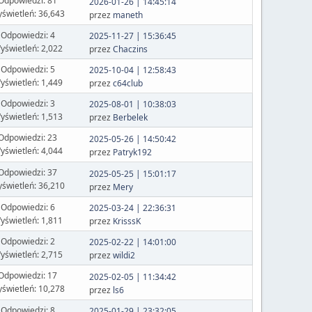
Odpowiedzi: 81
2026-01-26 | 14:45:14
świetleń: 36,643
przez
maneth
Odpowiedzi: 4
2025-11-27 | 15:36:45
yświetleń: 2,022
przez
Chaczins
Odpowiedzi: 5
2025-10-04 | 12:58:43
yświetleń: 1,449
przez
c64club
Odpowiedzi: 3
2025-08-01 | 10:38:03
yświetleń: 1,513
przez
Berbelek
Odpowiedzi: 23
2025-05-26 | 14:50:42
yświetleń: 4,044
przez
Patryk192
Odpowiedzi: 37
2025-05-25 | 15:01:17
świetleń: 36,210
przez
Mery
Odpowiedzi: 6
2025-03-24 | 22:36:31
yświetleń: 1,811
przez
KrisssK
Odpowiedzi: 2
2025-02-22 | 14:01:00
yświetleń: 2,715
przez
wildi2
Odpowiedzi: 17
2025-02-05 | 11:34:42
świetleń: 10,278
przez
ls6
Odpowiedzi: 8
2025-01-29 | 23:32:05