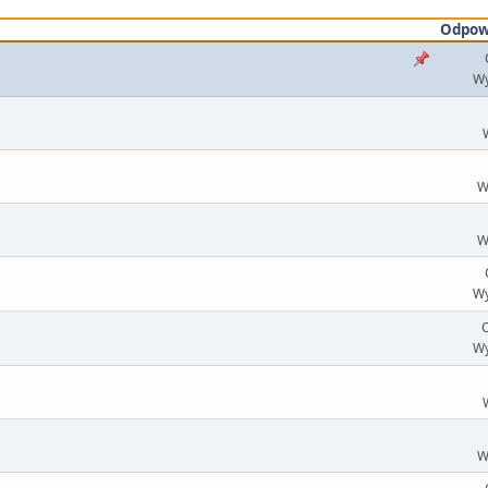
Odpow
Wy
W
W
Wy
O
Wy
W