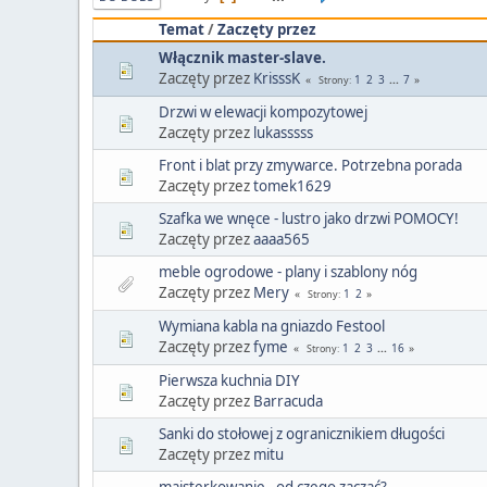
Temat
/
Zaczęty przez
Włącznik master-slave.
Zaczęty przez
KrisssK
1
2
3
...
7
Strony
Drzwi w elewacji kompozytowej
Zaczęty przez
lukasssss
Front i blat przy zmywarce. Potrzebna porada
Zaczęty przez
tomek1629
Szafka we wnęce - lustro jako drzwi POMOCY!
Zaczęty przez
aaaa565
meble ogrodowe - plany i szablony nóg
Zaczęty przez
Mery
1
2
Strony
Wymiana kabla na gniazdo Festool
Zaczęty przez
fyme
1
2
3
...
16
Strony
Pierwsza kuchnia DIY
Zaczęty przez
Barracuda
Sanki do stołowej z ogranicznikiem długości
Zaczęty przez
mitu
majsterkowanie - od czego zacząć?