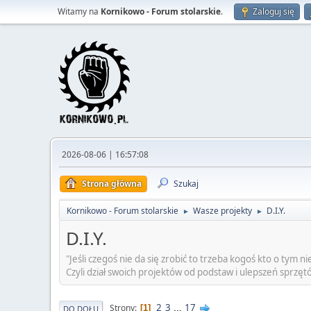
Witamy na
Kornikowo - Forum stolarskie
.
Zaloguj się
2026-08-06 | 16:57:08
Strona główna
Szukaj
Kornikowo - Forum stolarskie
Wasze projekty
D.I.Y.
►
►
D.I.Y.
"Jeśli czegoś nie da się zrobić to trzeba kogoś kto o tym nie 
Czyli dział swoich projektów od podstaw i ulepszeń sprzę
2
3
...
17
Strony
1
DO DOŁU