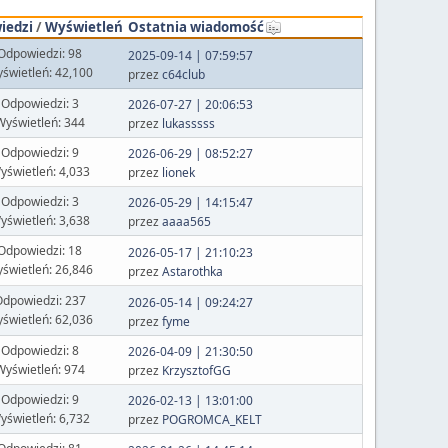
iedzi
/
Wyświetleń
Ostatnia wiadomość
Odpowiedzi: 98
2025-09-14 | 07:59:57
świetleń: 42,100
przez
c64club
Odpowiedzi: 3
2026-07-27 | 20:06:53
Wyświetleń: 344
przez
lukasssss
Odpowiedzi: 9
2026-06-29 | 08:52:27
yświetleń: 4,033
przez
lionek
Odpowiedzi: 3
2026-05-29 | 14:15:47
yświetleń: 3,638
przez
aaaa565
Odpowiedzi: 18
2026-05-17 | 21:10:23
świetleń: 26,846
przez
Astarothka
dpowiedzi: 237
2026-05-14 | 09:24:27
świetleń: 62,036
przez
fyme
Odpowiedzi: 8
2026-04-09 | 21:30:50
Wyświetleń: 974
przez
KrzysztofGG
Odpowiedzi: 9
2026-02-13 | 13:01:00
yświetleń: 6,732
przez
POGROMCA_KELT