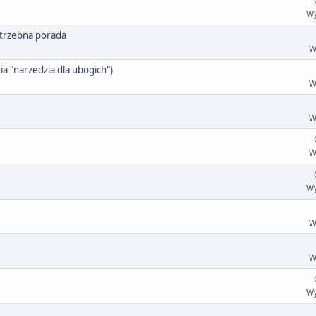
Wy
otrzebna porada
W
ia "narzedzia dla ubogich")
W
W
W
Wy
W
W
Wy