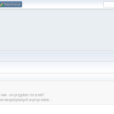
Rejestracja
wie - on przyjdzie i to zrobi!"
tów niespotykanych w przyrodzie...