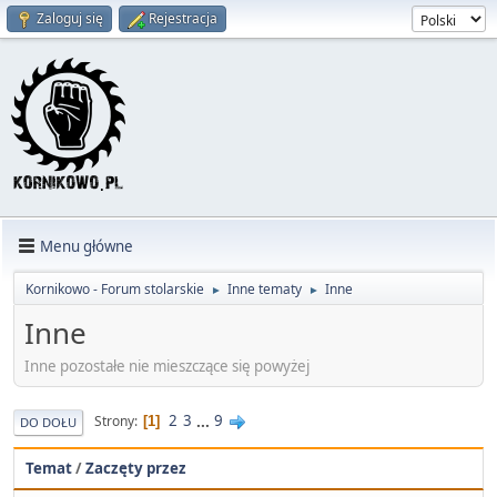
Zaloguj się
Rejestracja
Menu główne
Kornikowo - Forum stolarskie
Inne tematy
Inne
►
►
Inne
Inne pozostałe nie mieszczące się powyżej
2
3
...
9
Strony
1
DO DOŁU
Temat
/
Zaczęty przez