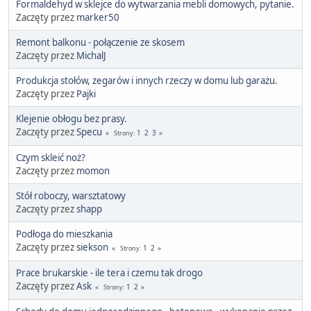
Formaldehyd w sklejce do wytwarzania mebli domowych, pytanie.
Zaczęty przez
marker50
Remont balkonu - połączenie ze skosem
Zaczęty przez
MichalJ
Produkcja stołów, zegarów i innych rzeczy w domu lub garażu.
Zaczęty przez
Pajki
Klejenie obłogu bez prasy.
Zaczęty przez
Specu
1
2
3
Strony
Czym skleić noż?
Zaczęty przez
momon
Stół roboczy, warsztatowy
Zaczęty przez
shapp
Podłoga do mieszkania
Zaczęty przez
siekson
1
2
Strony
Prace brukarskie - ile tera i czemu tak drogo
Zaczęty przez
Ask
1
2
Strony