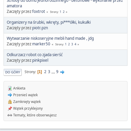
Schody do domu jednorodzinnego - betonowe - wykonanie przez
amatora
Zaczęty przez
foxtrot
1
2
Strony
Organizery na śrubki, wkręty, pi***ółki, kukułki
Zaczęty przez
piotr.pzn
Wytwarzanie niskoseryjne mebli hand made , jdg
Zaczęty przez
marker50
1
2
3
4
Strony
Odkurzacz robot co zjada sierść
Zaczęty przez
pinkpixel
2
3
...
9
Strony
1
DO GÓRY
Ankieta
Przenieś wątek
Zamknięty wątek
Wątek przyklejony
Tematy, które obserwujesz