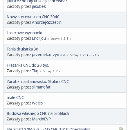
Jaki frez do cięcia sklejki / drewna?
Zaczęty przez
jakubek
Nowy sterownik do CNC 3040.
Zaczęty przez
Andrzej-Szczecin
Laserowe wycinanki
Zaczęty przez
Endrjou
1
2
3
Strony
Tania drukarka 3d
Zaczęty przez
przemek.drzymala
1
2
3
...
21
Strony
Frezarka CNC do 20 tys.
Zaczęty przez
Tkg
1
2
Strony
Zarobki na stanowisku: Stolarz CNC
Zaczęty przez
slimandfat
małe CNC
Zaczęty przez
Weles
Budowa własnego CNC na profilach
Zaczęty przez
MarcinEVP
Stepcraft 2/840 vs LEAD CNC 1010 OpenBuilds