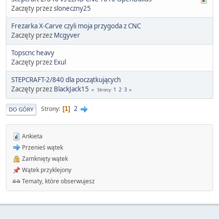
Zaczęty przez
sloneczny25
Frezarka X-Carve czyli moja przygoda z CNC
Zaczęty przez
Mcgyver
Topscnc heavy
Zaczęty przez
Exul
STEPCRAFT-2/840 dla początkujących
Zaczęty przez
BlackJack15
1
2
3
Strony
2
Strony
1
DO GÓRY
Ankieta
Przenieś wątek
Zamknięty wątek
Wątek przyklejony
Tematy, które obserwujesz