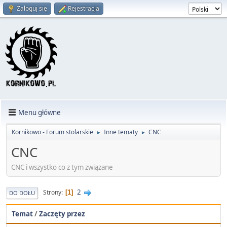
Zaloguj się
Rejestracja
Menu główne
Kornikowo - Forum stolarskie
Inne tematy
CNC
►
►
CNC
CNC i wszystko co z tym związane
2
Strony
1
DO DOŁU
Temat
/
Zaczęty przez