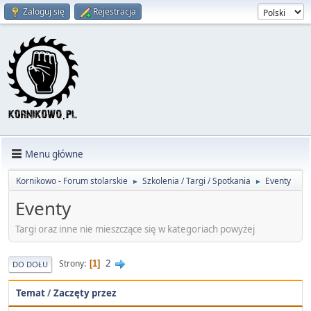
Zaloguj się
Rejestracja
Menu główne
Kornikowo - Forum stolarskie
Szkolenia / Targi / Spotkania
Eventy
►
►
Eventy
Targi oraz inne nie mieszczące się w kategoriach powyżej
2
Strony
1
DO DOŁU
Temat
/
Zaczęty przez