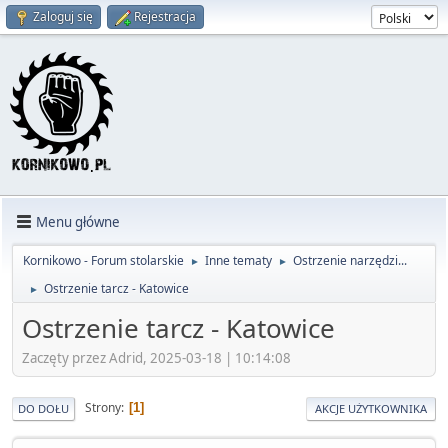
Zaloguj się
Rejestracja
Menu główne
Kornikowo - Forum stolarskie
Inne tematy
Ostrzenie narzędzi...
►
►
Ostrzenie tarcz - Katowice
►
Ostrzenie tarcz - Katowice
Zaczęty przez Adrid, 2025-03-18 | 10:14:08
Strony
1
DO DOŁU
AKCJE UŻYTKOWNIKA