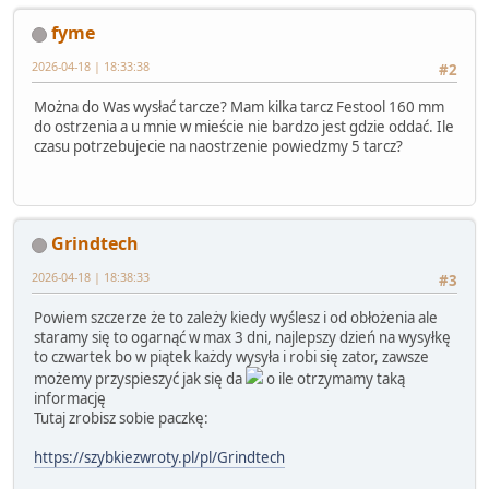
fyme
2026-04-18 | 18:33:38
#2
Można do Was wysłać tarcze? Mam kilka tarcz Festool 160 mm
do ostrzenia a u mnie w mieście nie bardzo jest gdzie oddać. Ile
czasu potrzebujecie na naostrzenie powiedzmy 5 tarcz?
Grindtech
2026-04-18 | 18:38:33
#3
Powiem szczerze że to zależy kiedy wyślesz i od obłożenia ale
staramy się to ogarnąć w max 3 dni, najlepszy dzień na wysyłkę
to czwartek bo w piątek każdy wysyła i robi się zator, zawsze
możemy przyspieszyć jak się da
o ile otrzymamy taką
informację
Tutaj zrobisz sobie paczkę:
https://szybkiezwroty.pl/pl/Grindtech