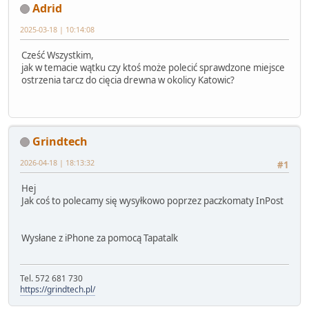
Adrid
2025-03-18 | 10:14:08
Cześć Wszystkim,
jak w temacie wątku czy ktoś może polecić sprawdzone miejsce
ostrzenia tarcz do cięcia drewna w okolicy Katowic?
Grindtech
2026-04-18 | 18:13:32
#1
Hej
Jak coś to polecamy się wysyłkowo poprzez paczkomaty InPost
Wysłane z iPhone za pomocą Tapatalk
Tel. 572 681 730
https://grindtech.pl/