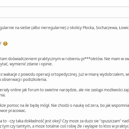
gularnie na siebie (albo nieregularnie) z okolicy Płocka, Sochaczewa, Łowic
i!
 tam doświadczeniem praktycznym w robieniu pi***oletów. Nie mam w sw
ać, wymienić zdanie i opinie.
z wakacje z powodu operacji ortopedycznej. Już w miarę wydobrzalem, wie
u obserwacji i podszkolenia.
erialy online jak forum to swietne narzędzie, ale nie zastąpi możliwości z
nia.
kże pomoc na ile będę mógł. Nie chodzi o naukę od zera, bo jak wspomnia
owce pracowac.
a to - czy taka dokładność jest okej? Czy moze za duzo sie "spuszczam" n
tym czy tamtym, a moze totalnie coś robię źle i wylapie to ktos w prakty