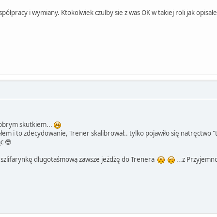
łpracy i wymiany. Ktokolwiek czulby sie z was OK w takiej roli jak opisałem
obrym skutkiem...
łem i to zdecydowanie, Trener skalibrował.. tylko pojawiło się natręctwo 
c 😎
a szlifarynkę długotaśmową zawsze jeżdżę do Trenera
...z Przyjemn