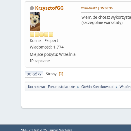
KrzysztofGG
2026-07-07 | 15:36:35
wiem, że chcesz wykorzysta
(szczególnie warsztaty)
Kornik - Ekspert
Wiadomości: 1,774
Miejsce pobytu: Września
IP zapisane
Strony
1
DO GÓRY
Kornikowo - Forum stolarskie
Giełda Kornikowo.pl
Współp
►
►
,
SMF 2.1.6 © 2025
Simple Machines