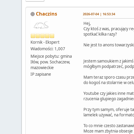
Chaczins
2026-07-04 | 16:53:34
Hej,
Czy ktoś z was, pracujący re
spotkać kilka razy?
Kornik - Ekspert
Nie jest to anons towarzysk
Wiadomości: 1,007
Miejsce pobytu: gmina
Jestem samoukiem z jakimś
Iłów, pow. Sochaczew,
mógłbym podpatrzeć, podpyt
mazowieckie
IP zapisane
Mam teraz sporo czasu prze
do kogoś na stolarnie w cel
Youtube czy jakies inne mat
rzucenia glupiego zagadnie
Przy tym samym, oferuje ta
lamelek używać, na format
To co mnie czesto zastanawi
Moze mam zbytnia obsesje z 