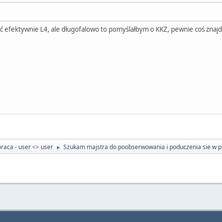
ć efektywnie L4, ale długofalowo to pomyślałbym o KKZ, pewnie coś znajd
raca - user <> user
Szukam majstra do poobserwowania i poduczenia sie w p
►