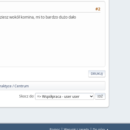
#2
ziesz wokół komina, mi to bardzo dużo dało
DRUKUJ
raktyce / Centrum
Skocz do
|
|
Pomoc
Warunki i zasady
Do góry ▲