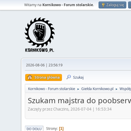
Witamy na
Kornikowo - Forum stolarskie
.
Zaloguj się
2026-08-06 | 23:56:19
Strona główna
Szukaj
Kornikowo - Forum stolarskie
Giełda Kornikowo.pl
Współp
►
►
Szukam majstra do poobserw
Zaczęty przez Chaczins, 2026-07-04 | 16:53:34
Strony
1
DO DOŁU