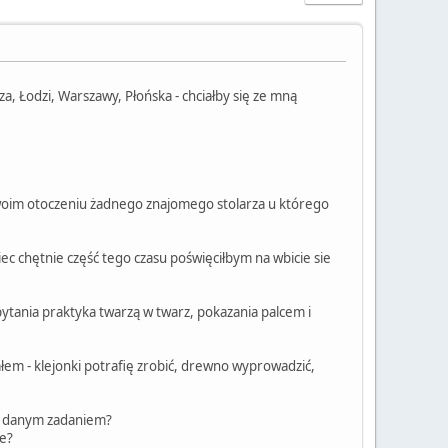
za, Łodzi, Warszawy, Płońska - chciałby się ze mną
oim otoczeniu żadnego znajomego stolarza u którego
c chętnie część tego czasu poświęciłbym na wbicie sie
apytania praktyka twarzą w twarz, pokazania palcem i
łem - klejonki potrafię zrobić, drewno wyprowadzić,
ad danym zadaniem?
ce?