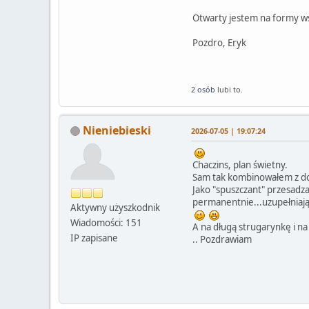
Otwarty jestem na formy wspó
Pozdro, Eryk
2 osób
lubi to.
Nieniebieski
2026-07-05 | 19:07:24
Chaczins, plan świetny.
Sam tak kombinowałem z d
Jako "spuszczant" przesadza
permanentnie...uzupełniają
Aktywny użyszkodnik
Wiadomości: 151
A na długą strugarynkę i n
IP zapisane
.. Pozdrawiam